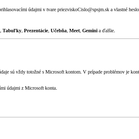
rihlasovacími údajmi v tvare priezviskoCislo@spsjm.sk a vlastné heslo
,
Tabuľky
,
Prezentácie
,
Učebňa
,
Meet
,
Gemini
a ďalšie.
 údaje sú vždy totožné s Microsoft kontom. V prípade problémov je k
ími údajmi z Microsoft konta.