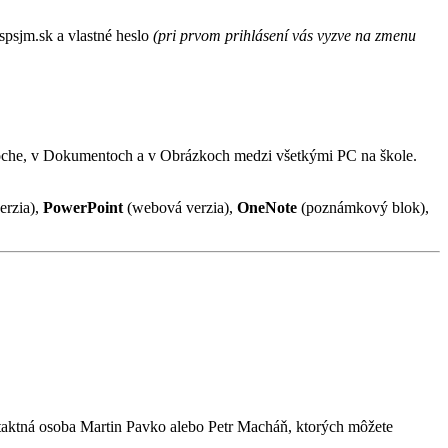
spsjm.sk a vlastné heslo
(pri prvom prihlásení vás vyzve na zmenu
loche, v Dokumentoch a v Obrázkoch medzi všetkými PC na škole.
erzia),
PowerPoint
(webová verzia),
OneNote
(poznámkový blok),
ntaktná osoba Martin Pavko alebo Petr Macháň, ktorých môžete