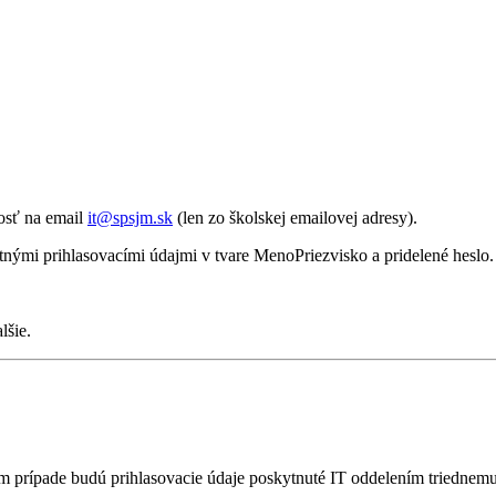
dosť na email
it@spsjm.sk
(len zo školskej emailovej adresy).
tnými prihlasovacími údajmi v tvare MenoPriezvisko a pridelené heslo.
lšie.
inom prípade budú prihlasovacie údaje poskytnuté IT oddelením triedne