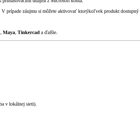
s prihlasovacími údajmi z Microsoft konta.
. V prípade záujmu si môžete aktivovať ktorýkoľvek produkt dostupný
x
,
Maya
,
Tinkercad
a ďalšie.
a v lokálnej sieti).