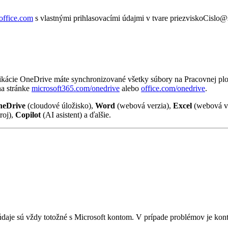
office.com
s vlastnými prihlasovacími údajmi v tvare priezviskoCislo@
plikácie OneDrive máte synchronizované všetky súbory na Pracovnej p
na stránke
microsoft365.com/onedrive
alebo
office.com/onedrive
.
neDrive
(cloudové úložisko),
Word
(webová verzia),
Excel
(webová v
roj),
Copilot
(AI asistent) a ďalšie.
 údaje sú vždy totožné s Microsoft kontom. V prípade problémov je ko