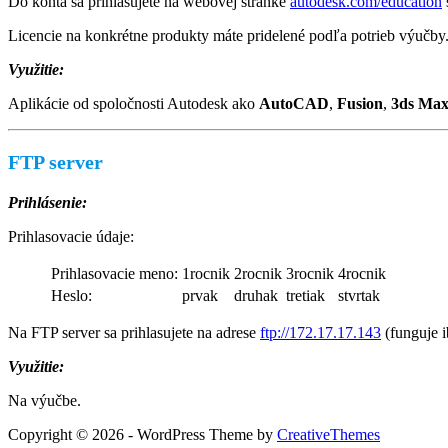
Do konta sa prihlasujete na webovej stránke
autodesk.com/education
Licencie na konkrétne produkty máte pridelené podľa potrieb výučby
Využitie:
Aplikácie od spoločnosti Autodesk ako
AutoCAD
,
Fusion
,
3ds Ma
FTP server
Prihlásenie:
Prihlasovacie údaje:
Prihlasovacie meno:
1rocnik
2rocnik
3rocnik
4rocnik
Heslo:
prvak
druhak
tretiak
stvrtak
Na FTP server sa prihlasujete na adrese
ftp://172.17.17.143
(funguje ib
Využitie:
Na výučbe.
Copyright © 2026 - WordPress Theme by
CreativeThemes