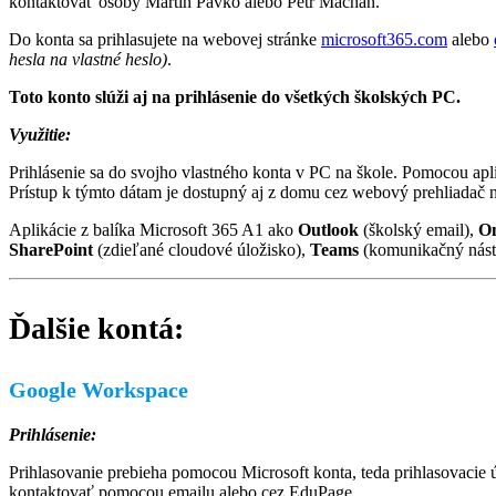
kontaktovať osoby Martin Pavko alebo Petr Macháň.
Do konta sa prihlasujete na webovej stránke
microsoft365.com
alebo
hesla na vlastné heslo)
.
Toto konto slúži aj na prihlásenie do všetkých školských PC.
Využitie:
Prihlásenie sa do svojho vlastného konta v PC na škole. Pomocou a
Prístup k týmto dátam je dostupný aj z domu cez webový prehliadač 
Aplikácie z balíka Microsoft 365 A1 ako
Outlook
(školský email),
O
SharePoint
(zdieľané cloudové úložisko),
Teams
(komunikačný nást
Ďalšie kontá:
Google Workspace
Prihlásenie:
Prihlasovanie prebieha pomocou Microsoft konta, teda prihlasovacie
kontaktovať pomocou emailu alebo cez EduPage.