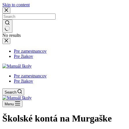
Skip to content
No results
Pre zamestnancov
Pre žiakov
Pre zamestnancov
Pre žiakov
Search
Menu
Školské kontá na Murgaške